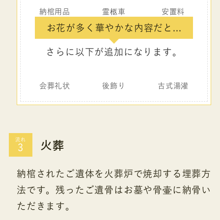
納棺用品
霊柩車
安置料
お花が多く華やかな内容だと...
さらに以下が追加になります。
会葬礼状
後飾り
古式湯灌
火葬
流れ
納棺されたご遺体を火葬炉で焼却する埋葬方
法です。残ったご遺骨はお墓や骨壷に納骨い
ただきます。