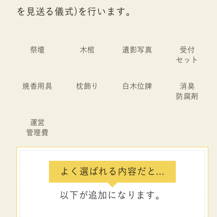
を見送る儀式)を行います。
祭壇
木棺
遺影写真
受付
セット
焼香用具
枕飾り
白木位牌
消臭
防腐剤
運営
管理費
よく選ばれる内容だと...
以下が追加になります。