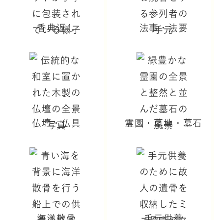
香典返し
法事・法要
仏壇・仏具
霊園・墓地・墓石
海洋散骨
手元供養