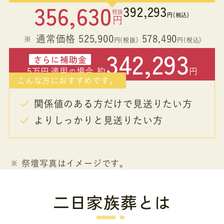
356,630
392,293
税抜
円(税込)
円
通常価格 525,900
578,490
円(税抜)
円(税込)
342,293
さらに補助金
5万円
適用
場合 約
円
の
こんな方におすすめです。
関係値のある方だけで見送りたい方
よりしっかりと見送りたい方
祭壇写真はイメージです。
二日家族葬とは