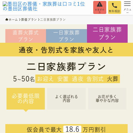
メニュ
お急ぎの
無料相談
方
ー
ホーム
葬儀プラン
二日家族葬プラン
二日家族葬
直葬火葬式
一日家族葬
プラン
プラン
プラン
通夜・告別式を家族や友人と
二日家族葬プラン
5
50
お迎え
安置
通夜
告別式
火葬
~
名
必要最低限
よく選ばれる
お花が多く
の内容
内容
華やかな内容
18.6
仮会員で最大
万円割引