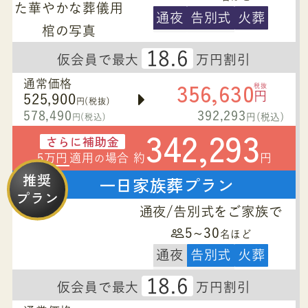
通夜
告別式
火葬
18.6
仮会員で最大
万円割引
356,630
通常価格
税抜
円
525,900
円(税抜)
578,490
392,293
円(税込)
円(税込)
342,293
さらに補助金
5万円
適用
場合 約
円
の
推奨
一日家族葬プラン
プラン
通夜/告別式をご家族で
5~30
名ほど
通夜
告別式
火葬
18.6
仮会員で最大
万円割引