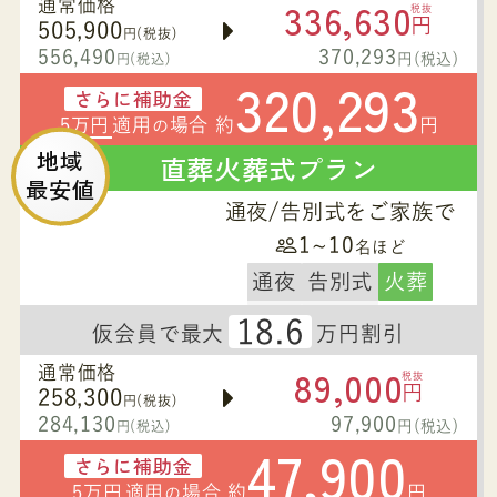
336,630
通常価格
税抜
円
505,900
円(税抜)
556,490
370,293
円(税込)
円(税込)
320,293
さらに補助金
5万円
適用
場合 約
円
の
地域
直葬火葬式プラン
最安値
通夜/告別式をご家族で
1~10
名ほど
通夜
告別式
火葬
18.6
仮会員で最大
万円割引
89,000
通常価格
税抜
円
258,300
円(税抜)
284,130
97,900
円(税込)
円(税込)
47,900
さらに補助金
5万円
適用
場合 約
円
の