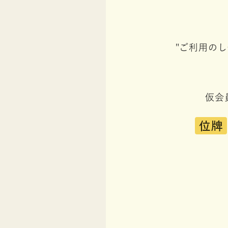
"ご利用の
仮会
位牌