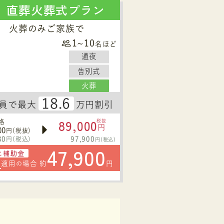
直葬火葬式プラン
火葬のみご家族で
1~10
名ほど
通夜
告別式
火葬
18.6
員で最大
万円割引
89,000
格
税抜
円
00
円(税抜)
30
97,900
円(税込)
円(税込)
47,900
に補助金
円
適用
場合 約
円
の