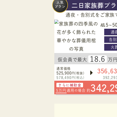
人気
二日家族葬プラ
プラン
通夜・告別式をご家族
5~5
通
告別
火
18.6
仮会員で最大
万
356,6
通常価格
525,900
円(税抜)
578,490
392,29
円(税込)
342,2
さらに補助金
5万円
適用
場合 約
の