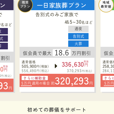
推奨
地域
ン
一日家族葬プラン
プラン
最安値
で
告別式のみご家族で
5~30
名ほど
0
名ほど
通夜
夜
告別式
式
火葬
葬
18.6
仮会員で最大
万円割引
仮会
円割引
336,630
通常価格
税抜
通常価
円
30
505,900
258,3
円(税抜)
税抜
円
556,490
370,293
284,1
円(税込)
円(税込)
320,293
3
円(税込)
さらに補助金
さら
93
5万円
適用
場合 約
円
5万
の
円
初めての葬儀をサポート