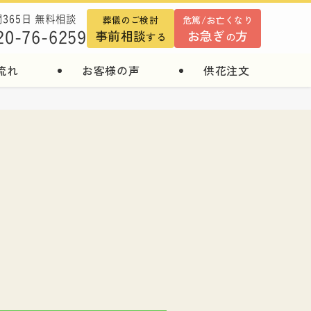
葬儀のご検討
危篤/お亡くなり
間365日 無料相談
事前相談
お急ぎ
方
20-76-6259
する
の
流れ
お客様の声
供花注文