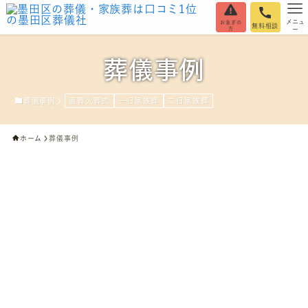
メニュ
お急ぎの
無料相談
方
ー
葬儀事例
葬儀事例
直葬火葬式
一日家族葬
二日家族葬
ホーム
葬儀事例