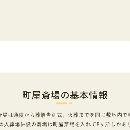
町屋斎場
の基本情報
斎場は通夜から葬儀告別式、火葬までを同じ敷地内で
には火葬場併設の斎場は町屋斎場を入れて8ヶ所しかあ