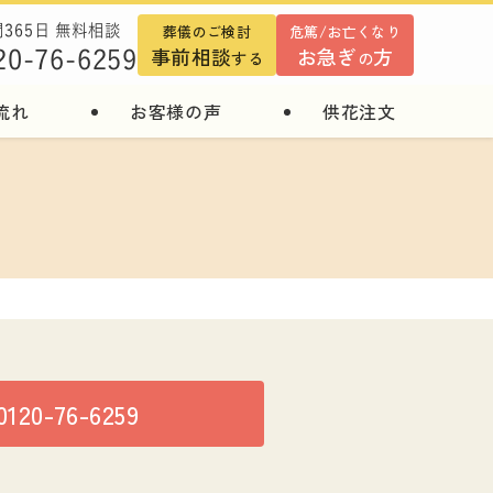
葬儀のご検討
危篤/お亡くなり
間365日 無料相談
事前相談
お急ぎ
方
20-76-6259
する
の
流れ
お客様の声
供花注文
0120-76-6259