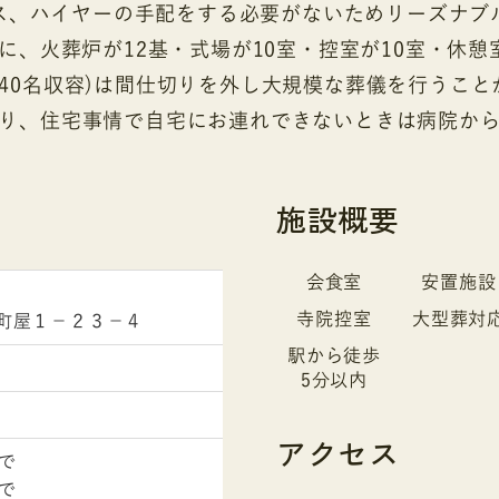
ス、ハイヤーの手配をする必要がないためリーズナブ
に、火葬炉が12基・式場が10室・控室が10室・休憩
(40名収容)は間仕切りを外し大規模な葬儀を行うこ
り、住宅事情で自宅にお連れできないときは病院か
施設概要
会食室
安置施設
寺院控室
大型葬対
町屋１－２３－４
駅から徒歩
5分以内
アクセス
で
で