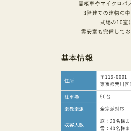
霊柩車やマイクロバ
3階建ての建物の中
式場の10室
霊安室も完備してお
基本情報
〒116-0001
住所
東京都荒川区
駐車場
50台
宗教宗派
全宗派対応
旅：20名様ま
収容人数
雪：40名様ま