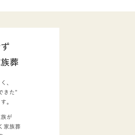
せず
家族葬
なく、
できた"
ます。
家族が
く家族葬