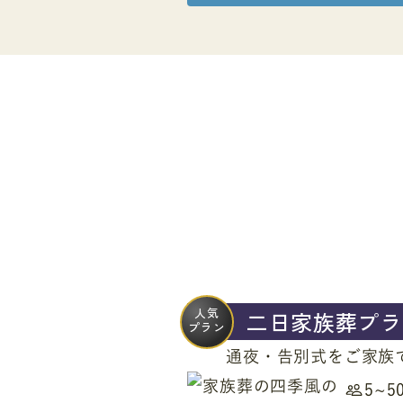
人気
二日家族葬プラ
プラン
通夜・告別式をご家族
5~5