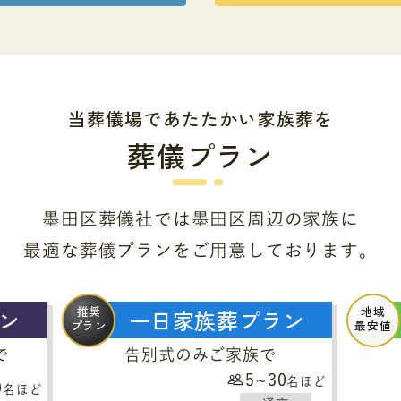
当葬儀場であたたかい家族葬を
葬儀プラン
墨田区葬儀社では墨田区周辺の家族に
最適な葬儀プランをご用意しております。
推奨
地域
ン
一日家族葬プラン
プラン
最安値
で
告別式のみご家族で
5~30
名ほど
0
名ほど