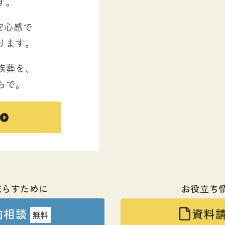
す。
安心感で
ります。
族葬を、
ちで。
減らすために
お役立ち
前相談
資料
無料