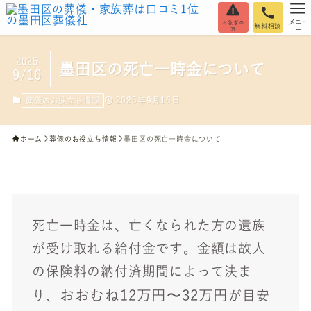
メニュ
お急ぎの
無料相談
方
ー
2025
墨田区の死亡一時金について
9/16
2025年9月16日
葬儀のお役立ち情報
ホーム
葬儀のお役立ち情報
墨田区の死亡一時金について
死亡一時金は、亡くなられた方の遺族
が受け取れる給付金です。金額は故人
の保険料の納付済期間によって決ま
おおむね12万円〜32万円
り、
が目安